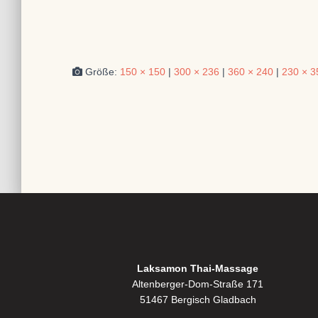
Größe:
150 × 150
|
300 × 236
|
360 × 240
|
230 × 3
Laksamon Thai-Massage
Altenberger-Dom-Straße 171
51467 Bergisch Gladbach