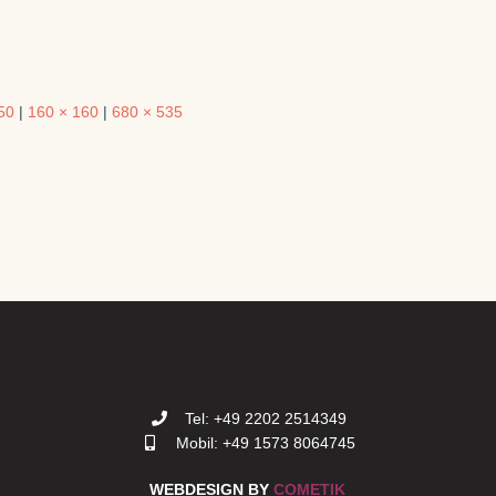
50
|
160 × 160
|
680 × 535
Tel: +49 2202 2514349
Mobil: +49 1573 8064745
WEBDESIGN BY
COMETIK